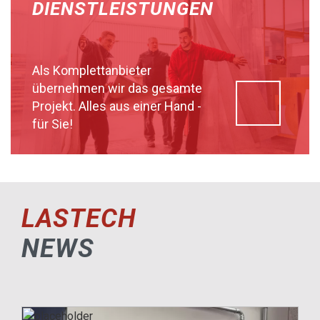
DIENSTLEISTUNGEN
Als Komplettanbieter
übernehmen wir das gesamte
Projekt. Alles aus einer Hand -
für Sie!
LASTECH
NEWS