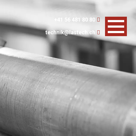
+41 56 481 80 80
technik@lastech.ch