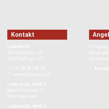
Kontakt
Ange
Lastech AG
Fertigung
Birrfeldstrasse 35
Baugrupp
5507 Mellingen AG
Dienstlei
+41 56 481 80 80
Anmeld
technik@lastech.ch
Lastech AG, Werk 2
Bahnhofstrasse 72
5507 Mellingen
Lastech AG, Werk 3