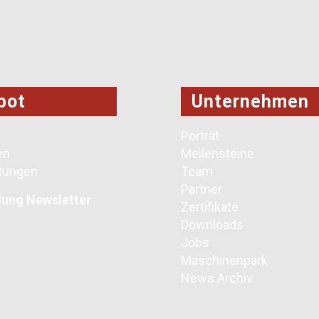
bot
Unternehmen
Porträt
en
Meilensteine
stungen
​​Team
Partner
ung Newsletter
Zertifikate
Downloads
Jobs
Maschinenpark
News Archiv