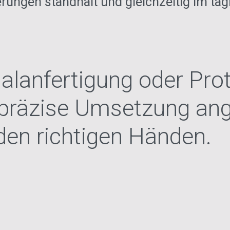
ngen standhält und gleichzeitig im tägli
zialanfertigung oder Pro
 präzise Umsetzung ange
den richtigen Händen.