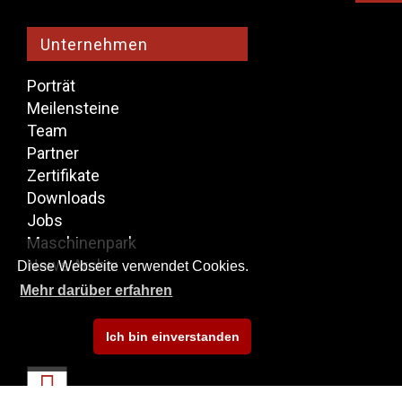
Unternehmen
Porträt
Meilensteine
​​Team
Partner
Zertifikate
Downloads
Jobs
Maschinenpark
News Archiv
Diese Webseite verwendet Cookies.
Mehr darüber erfahren
Ich bin einverstanden